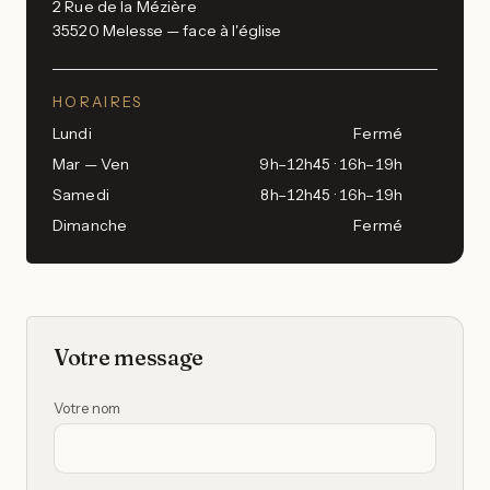
2 Rue de la Mézière
35520
Melesse
— face à l'église
HORAIRES
Lundi
Fermé
Mar — Ven
9h–12h45 · 16h–19h
Samedi
8h–12h45 · 16h–19h
Dimanche
Fermé
Votre message
Votre nom